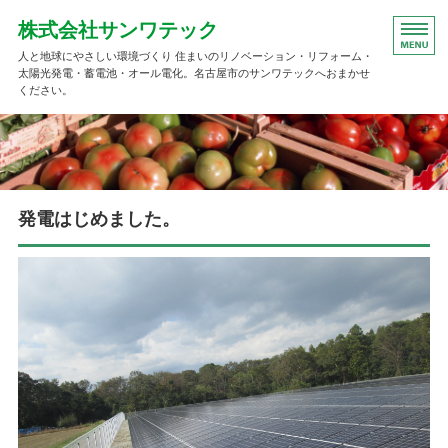
株式会社サンワテック
人と地球にやさしい環境づくり 住まいのリノベーション・リフォーム・
太陽光発電・蓄電池・オール電化。名古屋市のサンワテックへおまかせ
ください。
HOME
太陽光発電事業
発電はじめました。
住宅事業
会社概要
ウィルスメールについて