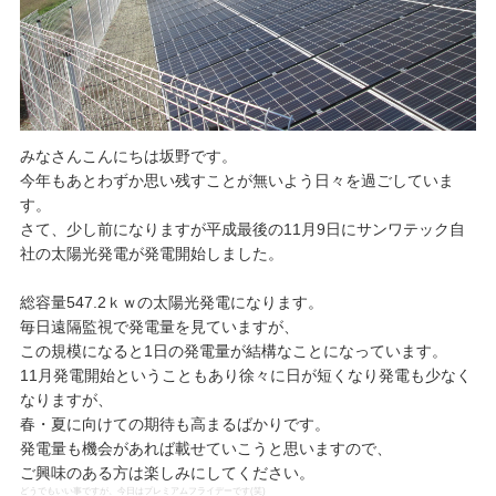
みなさんこんにちは坂野です。
今年もあとわずか思い残すことが無いよう日々を過ごしていま
す。
さて、少し前になりますが平成最後の11月9日にサンワテック自
社の太陽光発電が発電開始しました。
総容量547.2ｋｗの太陽光発電になります。
毎日遠隔監視で発電量を見ていますが、
この規模になると1日の発電量が結構なことになっています。
11月発電開始ということもあり徐々に日が短くなり発電も少なく
なりますが、
春・夏に向けての期待も高まるばかりです。
発電量も機会があれば載せていこうと思いますので、
ご興味のある方は楽しみにしてください。
どうでもいい事ですが、今日はプレミアムフライデーです(笑)